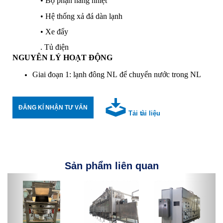
• Bộ phận nâng nhiệt
• Hệ thống xả đá dàn lạnh
• Xe đẩy
. Tủ điện
NGUYÊN LÝ HOẠT ĐỘNG
Giai đoạn 1: lạnh đông NL để chuyển nước trong NL
sang dạng rắn
Giai đoạn
ĐĂNG KÍ NHẬN TƯ VẤN
2: tạo áp suất chân không rồi gia nhiệt NL đã lạnh đông tr
Tải tài liệu
Giai đoạn
3: sấy chân không để làm bay hơi ẩm còn sót lại trong NL,
Sản phẩm liên quan