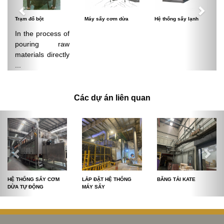
Trạm đổ bột
Máy sấy cơm dừa
Hệ thống sấy lạnh
In the process of
pouring raw
materials directly
...
Các dự án liên quan
HỆ THỐNG SẤY CƠM
LẮP ĐẶT HỆ THỐNG
BĂNG TẢI KATE
DỪA TỰ ĐỘNG
MÁY SẤY