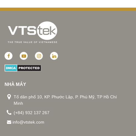
thời đại công nghiệp hóa, hiện đại hóa như hiện nay.
Sản phẩm được VTStek thiết kế và sản xuất theo nhu
cầu khách hàng.
Vui lòng liên hệ với chúng tôi để biết thêm thông tin chi
tiết của hệ thống.
NHÀ MÁY
Tổ dân phố 10, KP. Phước Lập, P. Phú Mỹ, TP Hồ Chí
Minh
(+84) 932 137 267
info@vtstek.com