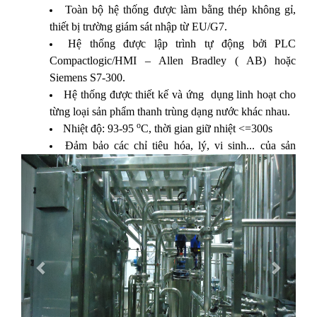
Toàn bộ hệ thống được làm bằng thép không gỉ,
thiết bị trường giám sát nhập từ EU/G7.
Hệ thống được lập trình tự động bởi PLC
Compactlogic/HMI – Allen Bradley ( AB) hoặc
Siemens S7-300.
Hệ thống được thiết kế và ứng dụng linh hoạt cho
từng loại sản phẩm thanh trùng dạng nước khác nhau.
o
Nhiệt độ: 93-95
C, thời gian giữ nhiệt <=300s
Đảm bảo các chỉ tiêu hóa, lý, vi sinh... của sản
Previous
phẩm
Next
Công suất: có thể thiết kế đạt đến 20m3/h
Điện áp sử dụng: 3 phase/380v-50Hz
Hệ thống sử dụng nguồn nhiệt riêng (nguồn hơi +
lạnh).
Ứng dụng:
Chế biến thực phẩm và đồ uống thanh trùng: sữa
tươi thanh trùng, sữa gạo, sữa bắp, sữa bột, nước ép
trái cây, tương ớt...