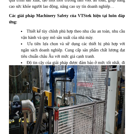
quá trình sản xuất, tạo một môi trường làm việc an toàn, giúp nâng
cao sức khỏe người lao động, nâng cao uy tín doanh nghiệp…
Các giải pháp Machinery Safety của VTStek hiện tại luôn đáp
ứng:
Thiết kế tùy chỉnh phù hợp theo nhu cầu an toàn, nhu cầu
vận hành và quy mô sản xuất của nhà máy.
Ưu tiên lựa chọn và sử dụng các thiết bị phù hợp với
ngân sách doanh nghiệp. Cung cấp sản phẩm chất lượng đạt
tiêu chuẩn châu Âu với mức giá cạnh tranh.
Độ tin cậy của giải pháp được đảm bảo ở mức tốt nhất, đi
Previous
Next
cùng với các gói dịch vụ chăm sóc và bảo dưỡng 24/7 từ các
kỹ sư chuyên môn cao của VTStek.
Hỗ trợ tư vấn, sửa chữa hoặc thay mới các thiết bị với giá
thành hợp lý, giúp tối ưu hóa chi phí nhân công cũng như
tăng hiệu quả sản xuất.
Dự án tiêu biểu:
Máy ép nhựa nhà máy Oechsler Motion
- Tránh cho người vận hành gặp nguy hiểm trong lúc lấy sản
phẩm từ khuôn ép (bắt buộc phải vào bên trong máy để lấy
sản phẩm)