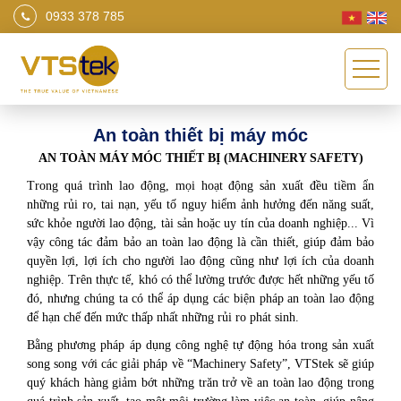
0933 378 785
An toàn thiết bị máy móc
AN TOÀN MÁY MÓC THIẾT BỊ (MACHINERY SAFETY)
Trong quá trình lao động, mọi hoạt động sản xuất đều tiềm ẩn
những rủi ro, tai nạn, yếu tố nguy hiểm ảnh hưởng đến năng suất,
sức khỏe người lao động, tài sản hoặc uy tín của doanh nghiệp... Vì
vậy công tác đảm bảo an toàn lao động là cần thiết, giúp đảm bảo
quyền lợi, lợi ích cho người lao động cũng như lợi ích của doanh
nghiệp. Trên thực tế, khó có thể lường trước được hết những yếu tố
đó, nhưng chúng ta có thể áp dụng các biện pháp an toàn lao động
để hạn chế đến mức thấp nhất những rủi ro phát sinh.
Bằng phương pháp áp dụng công nghệ tự động hóa trong sản xuất
song song với các giải pháp về “Machinery Safety”, VTStek sẽ giúp
quý khách hàng giảm bớt những trăn trở về an toàn lao động trong