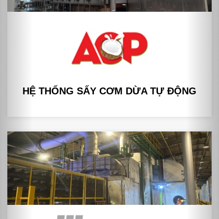
HỆ THỐNG SẤY CƠM DỪA TỰ ĐỘNG