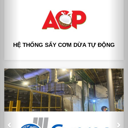
HỆ THỐNG SẤY CƠM DỪA TỰ ĐỘNG